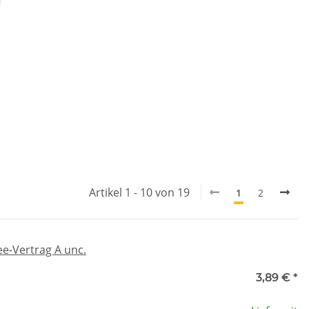
Artikel 1 - 10 von 19
1
2
ee-Vertrag A unc.
3,89 €
*