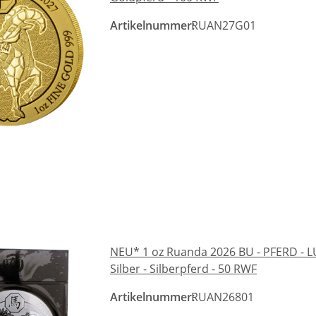
Artikelnummer:
RUAN27G01
NEU* 1 oz Ruanda 2026 BU - PFERD - L
Silber - Silberpferd - 50 RWF
Artikelnummer:
RUAN26801