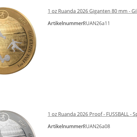
1 oz Ruanda 2026 Giganten 80 mm - Gil
Artikelnummer:
RUAN26a11
1 oz Ruanda 2026 Proof - FUSSBALL - S
Artikelnummer:
RUAN26a08