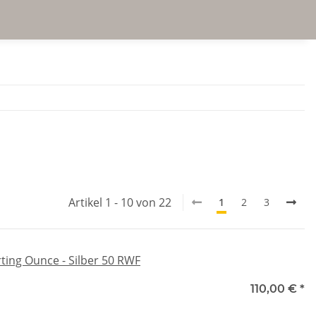
Artikel 1 - 10 von 22
1
2
3
ting Ounce - Silber 50 RWF
110,00 €
*