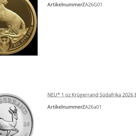
Artikelnummer:
ZA26G01
NEU* 1 oz Krügerrand Südafrika 2026 BU
Artikelnummer:
ZA26a01