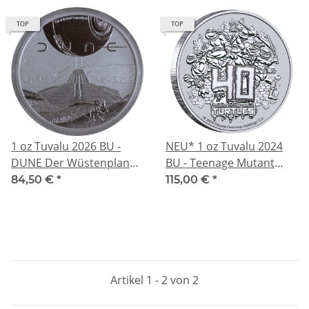
TOP
TOP
1 oz Tuvalu 2026 BU -
NEU* 1 oz Tuvalu 2024
DUNE Der Wüstenplanet
BU - Teenage Mutant
/ Desert Planet - Silber 1
Ninja Turtles - 1 AU$ -
84,50 €
*
115,00 €
*
AU$ - Perth Mint Edition -
Perth Mint Premium
Anlagemünze Echtbilder
Anlagemünze
Artikel 1 - 2 von 2