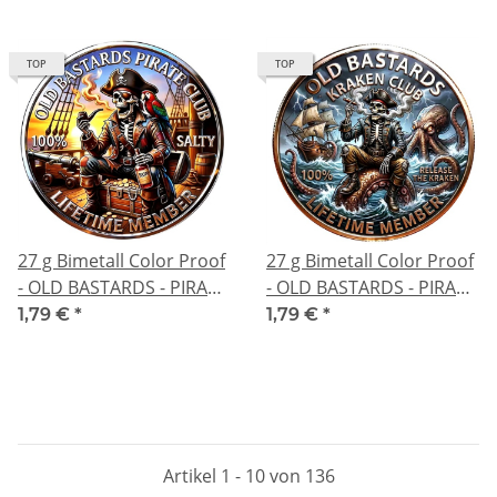
Sleep He Waits
TOP
TOP
27 g Bimetall Color Proof
27 g Bimetall Color Proof
- OLD BASTARDS - PIRAT -
- OLD BASTARDS - PIRAT -
100 % Salty RUM - 3.
Release the Kraken - 2.
1,79 €
*
1,79 €
*
Ausgabe
Ausgabe
Artikel 1 - 10 von 136