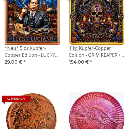
*Neu* 5 oz Kupfer-
1 kg Kupfer-Copper
Copper Edition - LUCKY
Edition - GRIM REAPER /
LUCIANO -
SENSENMANN DIA de
29,00 €
*
154,00 €
*
Quadratprägung mit 3-
LOS MUERTOS / Tag der
Dimensionalen Effekt -
Toten - 3-Dimensionale
Serie Stars of Crime -
Optik / 11 cm
Kupfer Color High relief -
Durchmesser >
Vorverkauf / Presale!
Vorverkauf / Presale!
AUSVERKAUFT