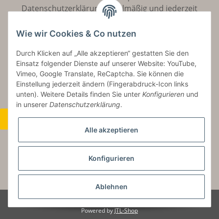
Datenschutzerklärung
regelmäßig und jederzeit
widerruflich Informationen zu Ihrem Produktsortiment
per E-Mail zu.
Wie wir Cookies & Co nutzen
Durch Klicken auf „Alle akzeptieren“ gestatten Sie den
Abonnieren
Einsatz folgender Dienste auf unserer Website: YouTube,
Vimeo, Google Translate, ReCaptcha. Sie können die
Einstellung jederzeit ändern (Fingerabdruck-Icon links
unten). Weitere Details finden Sie unter
Konfigurieren
und
in unserer
Datenschutzerklärung
.
Widerrufsbutton
Alle akzeptieren
Konfigurieren
* Alle Preise inkl. gesetzlicher USt., zzgl.
Versand
Ablehnen
© Copyright by Aurinum.de
Powered by
JTL-Shop