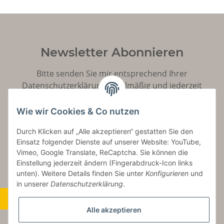
Newsletter Abonnieren
Bitte senden Sie mir entsprechend Ihrer
Datenschutzerklärung
regelmäßig und jederzeit
widerruflich Informationen zu Ihrem Produktsortiment
per E-Mail zu.
Wie wir Cookies & Co nutzen
Durch Klicken auf „Alle akzeptieren“ gestatten Sie den
Abonnieren
Einsatz folgender Dienste auf unserer Website: YouTube,
Vimeo, Google Translate, ReCaptcha. Sie können die
Einstellung jederzeit ändern (Fingerabdruck-Icon links
unten). Weitere Details finden Sie unter
Konfigurieren
und
in unserer
Datenschutzerklärung
.
Widerrufsbutton
Alle akzeptieren