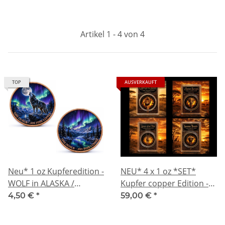
Artikel 1 - 4 von 4
TOP
AUSVERKAUFT
Neu* 1 oz Kupferedition -
NEU* 4 x 1 oz *SET*
WOLF in ALASKA /
Kupfer copper Edition -
Polarlichter - Aurora
LÖWE ELEFANT GAZELLE
4,50 €
*
59,00 €
*
Bolearis - Wächter des
BÜFFEL - Serie Wildes
Alaska-Gebirges -
Afrika/African Wildlife