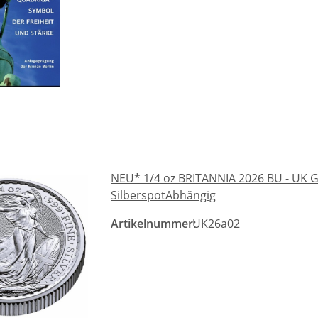
NEU* 1/4 oz BRITANNIA 2026 BU - UK Gr
SilberspotAbhängig
Artikelnummer:
UK26a02