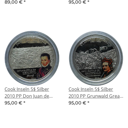
Münze Silber 1 Oz.Proof
Great Battles
89,00 €
*
95,00 €
*
Commanders Proof
Cook Inseln 5$ Silber
Cook Inseln 5$ Silber
2010 PP Don Juan de
2010 PP Grunwald Great
Austria Great Battles
Battles Commanders
95,00 €
*
95,00 €
*
Commanders Proof
Proof