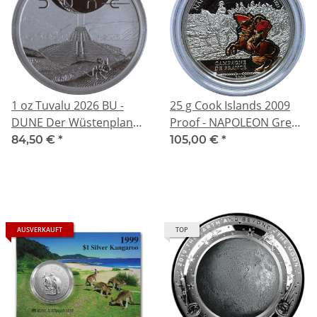
1 oz Tuvalu 2026 BU -
25 g Cook Islands 2009
DUNE Der Wüstenplanet
Proof - NAPOLEON Great
/ Desert Planet - Silber 1
Battles Commanders -
84,50 €
*
105,00 €
*
AU$ - Perth Mint Edition -
Silber 5$
Anlagemünze Echtbilder
AUSVERKAUFT
TOP