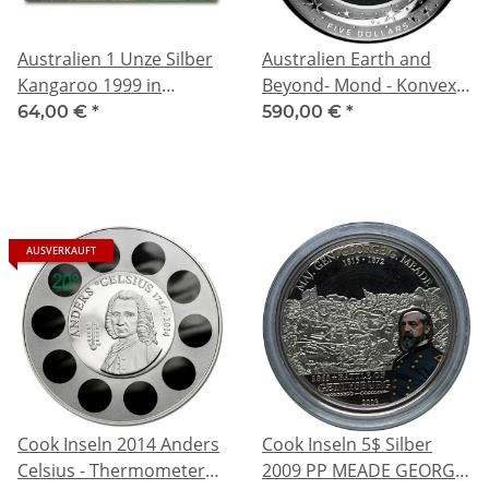
Australien 1 Unze Silber
Australien Earth and
Kangaroo 1999 in
Beyond- Mond - Konvex
Coincard
in Farbe 1 Unzen Silber
64,00 €
*
590,00 €
*
coloriert 2019
AUSVERKAUFT
Cook Inseln 2014 Anders
Cook Inseln 5$ Silber
Celsius - Thermometer
2009 PP MEADE GEORGE