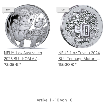
TOP
TOP
NEU* 1 oz Australien
NEU* 1 oz Tuvalu 2024
2026 BU - KOALA /
BU - Teenage Mutant
Koalafamilie - Serie Koala
Ninja Turtles - 1 AU$ -
73,05 €
*
115,00 €
*
RAM - Silber 1 AU$ -
Perth Mint Premium
Premium Anlagemünze
Anlagemünze
Artikel 1 - 10 von 10