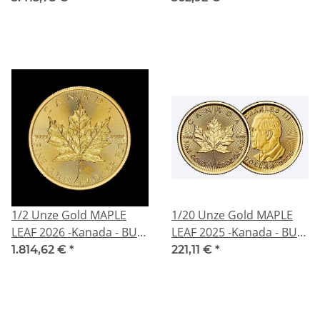
1/2 Unze Gold MAPLE
1/20 Unze Gold MAPLE
LEAF 2026 -Kanada - BU
LEAF 2025 -Kanada - BU 1
20 CA$ - GoldMaple
CA$ - GoldMaple
1.814,62 €
*
221,11 €
*