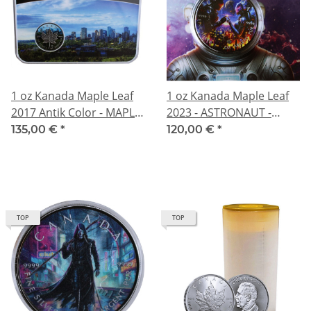
1 oz Kanada Maple Leaf
1 oz Kanada Maple Leaf
2017 Antik Color - MAPLE
2023 - ASTRONAUT -
LEAF VANCOUVER - Silber
Silber Black Ruthenium
135,00 €
*
120,00 €
*
Antik Farbe Color -
Color - Astronauten im
Acrylblock
Universum
Planetensuche - 1.
Ausgabe
TOP
TOP