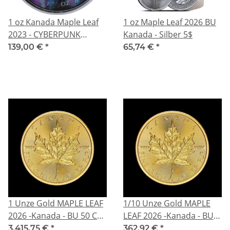
1 oz Kanada Maple Leaf
1 oz Maple Leaf 2026 BU
2023 - CYBERPUNK
Kanada - Silber 5$
REAPER - Grim Reaper -
139,00 €
*
65,74 €
*
Armageddon der Zukunft
- Black Ruthenium Color -
* Ausgabe 1
1 Unze Gold MAPLE LEAF
1/10 Unze Gold MAPLE
2026 -Kanada - BU 50 CA$
LEAF 2026 -Kanada - BU 5
- GoldMaple
CA$ -GoldMaple
3.415,75 €
*
362,92 €
*