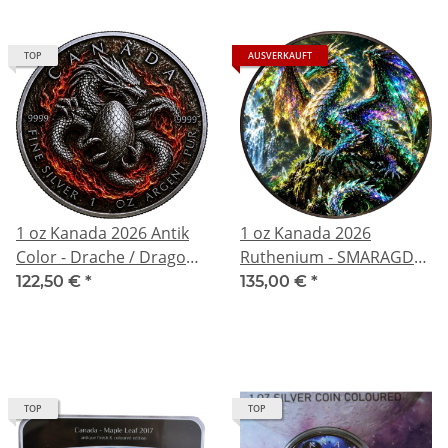
TOP
AUSVERKAUFT
1 oz Kanada 2026 Antik
1 oz Kanada 2026
Color - Drache / Dragon -
Ruthenium - SMARAGD
Wächter des Königlichen
WALDDRACHE /
122,50 €
*
135,00 €
*
Schatzes - .9999 Silber -
EMERALD FOREST
Vorverkauf Presale
DRAGON - Silber
Ruthenium Color -
Vorverkauf Presale
TOP
TOP