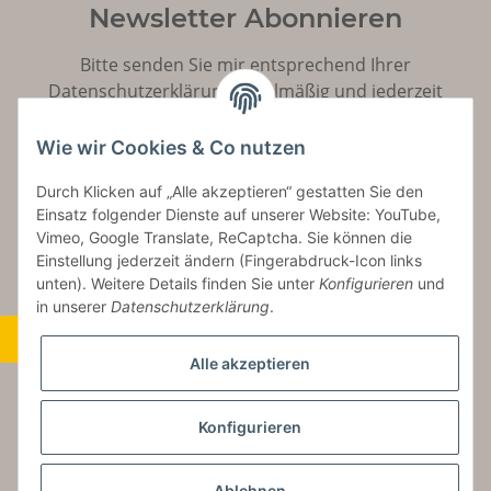
Newsletter Abonnieren
Bitte senden Sie mir entsprechend Ihrer
Datenschutzerklärung
regelmäßig und jederzeit
widerruflich Informationen zu Ihrem Produktsortiment
per E-Mail zu.
Wie wir Cookies & Co nutzen
Durch Klicken auf „Alle akzeptieren“ gestatten Sie den
Abonnieren
Einsatz folgender Dienste auf unserer Website: YouTube,
Vimeo, Google Translate, ReCaptcha. Sie können die
Einstellung jederzeit ändern (Fingerabdruck-Icon links
unten). Weitere Details finden Sie unter
Konfigurieren
und
in unserer
Datenschutzerklärung
.
Widerrufsbutton
Alle akzeptieren
Konfigurieren
* Alle Preise inkl. gesetzlicher USt., zzgl.
Versand
Ablehnen