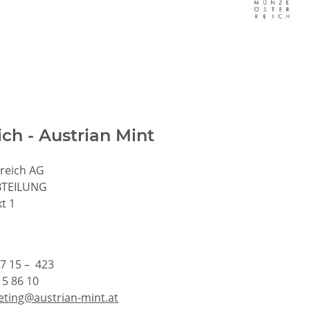
ich - Austrian Mint
reich AG
BTEILUNG
t 1
17 15 – 423
15 86 10
ting@austrian-mint.at