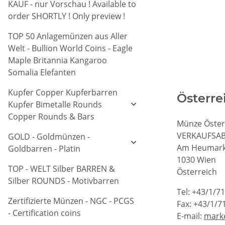
KAUF - nur Vorschau ! Available to
order SHORTLY ! Only preview !
TOP 50 Anlagemünzen aus Aller
Welt - Bullion World Coins - Eagle
Maple Britannia Kangaroo
Somalia Elefanten
Kupfer Copper Kupferbarren
Österre
Kupfer Bimetalle Rounds
Copper Rounds & Bars
Münze Öster
VERKAUFSA
GOLD - Goldmünzen -
Am Heumark
Goldbarren - Platin
1030 Wien
TOP - WELT Silber BARREN &
Österreich
Silber ROUNDS - Motivbarren
Tel: +43/1/7
Zertifizierte Münzen - NGC - PCGS
Fax: +43/1/7
- Certification coins
E-mail:
marke