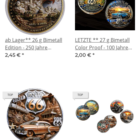
ab Lager** 26 g Bimetall
LETZTE ** 27 g Bimetall
Edition - 250 Jahre
Color Proof - 100 Jahre
Amerika 1776 - 2026 -
ROUTE 66 - Americas
2,45 €
*
2,00 €
*
Unabhängigkeit -
Mother Road - Motiv 1
American Eagle -
Echtbilder
TOP
TOP