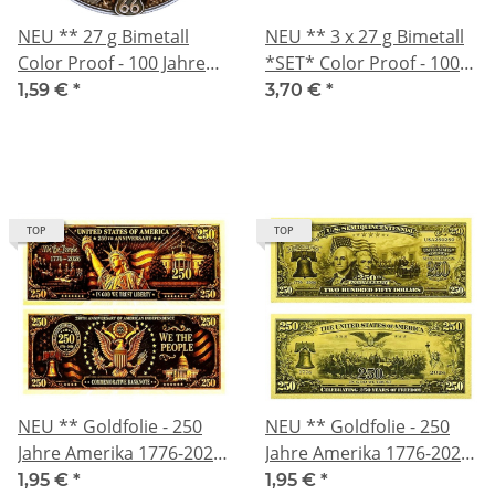
NEU ** 27 g Bimetall
NEU ** 3 x 27 g Bimetall
Color Proof - 100 Jahre
*SET* Color Proof - 100
ROUTE 66 - Americas
Jahre ROUTE 66 -
1,59 €
*
3,70 €
*
Mother Road - Motiv 3
Americas Mother Road -
alle 3 Motive
TOP
TOP
NEU ** Goldfolie - 250
NEU ** Goldfolie - 250
Jahre Amerika 1776-2026
Jahre Amerika 1776-2026
/ WE the PEOPLE - 24-
/ WE the PEOPLE - 24-
1,95 €
*
1,95 €
*