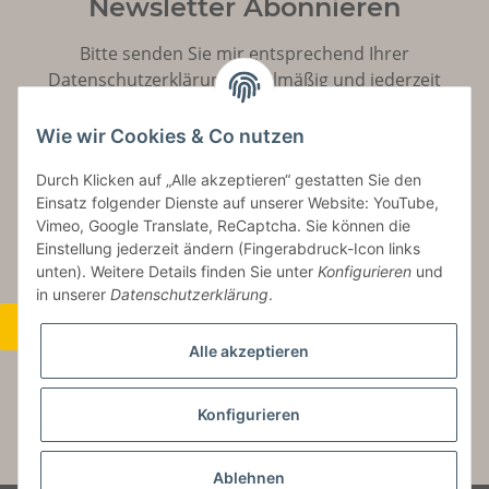
Newsletter Abonnieren
Bitte senden Sie mir entsprechend Ihrer
Datenschutzerklärung
regelmäßig und jederzeit
widerruflich Informationen zu Ihrem Produktsortiment
per E-Mail zu.
Wie wir Cookies & Co nutzen
Durch Klicken auf „Alle akzeptieren“ gestatten Sie den
Abonnieren
Einsatz folgender Dienste auf unserer Website: YouTube,
Vimeo, Google Translate, ReCaptcha. Sie können die
Einstellung jederzeit ändern (Fingerabdruck-Icon links
unten). Weitere Details finden Sie unter
Konfigurieren
und
in unserer
Datenschutzerklärung
.
Widerrufsbutton
Alle akzeptieren
Konfigurieren
* Alle Preise inkl. gesetzlicher USt., zzgl.
Versand
Ablehnen