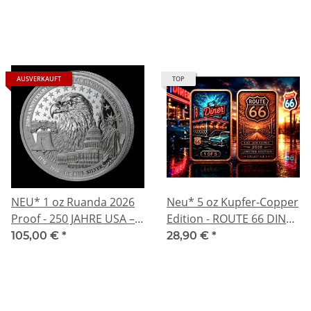
Karat Vergoldung -
Karat Vergoldung -
Polycarbonat - Keine
Polycarbonat - Keine
Währung
Währung
AUSVERKAUFT
TOP
NEU* 1 oz Ruanda 2026
Neu* 5 oz Kupfer-Copper
Proof - 250 JAHRE USA –
Edition - ROUTE 66 DINER
Unabhängigkeitserklärung
Restaurant an der Route
105,00 €
*
28,90 €
*
1776 - 2026 -
66 - Startausgabe 1 von 5
INDEPENDENCE - Silber
- Kupfer Color High relief
50 RWF - Sonderedition
- Vorverkauf / Presale!