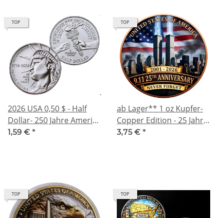
TOP
TOP
2026 USA 0,50 $ - Half
ab Lager** 1 oz Kupfer-
Dollar- 250 Jahre Amerika
Copper Edition - 25 Jahre
Unabhängigkeit - July 4th
Terroranschlag 9/11 Nine
1,59 €
*
3,75 €
*
250 Years of Freedom -
Eleven - Motiv TWIN
diverse Prägestätten
TOWERS / World Trade
Center - 11-09-2001
TOP
TOP