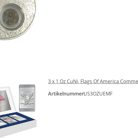
3 x 1 Oz CuNi, Flags Of America Comm
Artikelnummer:
US3OZUEMF