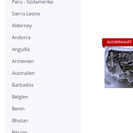
Peru - Südamerika
Sierra Leone
Alderney
Andorra
AUSVERKAUFT
Anguilla
Armenien
Australien
Barbados
Belgien
Benin
Bhutan
Bitcoin