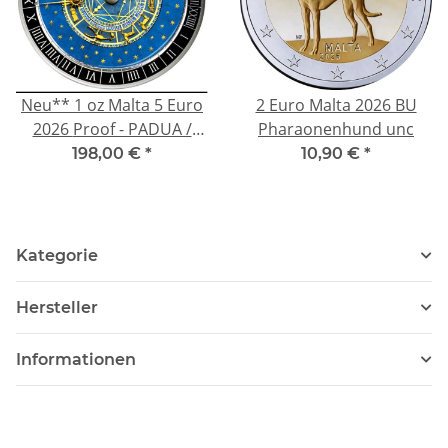
Neu** 1 oz Malta 5 Euro
2 Euro Malta 2026 BU
2026 Proof - PADUA /
Pharaonenhund unc
Italien - City Hall Stadtuhr
198,00 €
*
10,90 €
*
City Clock - Silber color -
Top-Serie aus Malta
Kategorie
Hersteller
Informationen