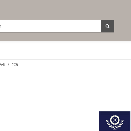
elt
EC8