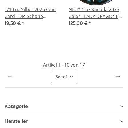
1/10 oz Silber 2026 Coin
NEU* 1 oz Kanada 2025
Card - Die Schöne
Color - LADY DRAGONESS
ZAHNFEE / TOOTH FAIRY
- Die Lady & Ihr Drache -
19,50 €
*
125,00 €
*
Silber Farbe Color
Artikel 1 - 10 von 17
Seite
1
Kategorie
Hersteller