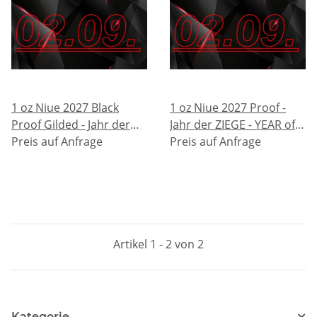
1 oz Niue 2027 Black
1 oz Niue 2027 Proof -
Proof Gilded - Jahr der
Jahr der ZIEGE - YEAR of
ZIEGE - YEAR of the GOAT
Preis auf Anfrage
the GOAT - Lunarserie NZ
Preis auf Anfrage
- Lunarserie NZ Mint - 2$
Mint - 2$ - TOP-EDITION
- TOP-EDITION 4.
4. Ausgabe
Ausgabe
Artikel 1 - 2 von 2
Kategorie