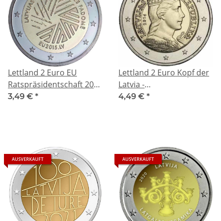
Lettland 2 Euro EU
Lettland 2 Euro Kopf der
Ratspräsidentschaft 2015
Latvia -
bfr.
Trachtenmädchen 2014
3,49 €
*
4,49 €
*
bfr.
AUSVERKAUFT
AUSVERKAUFT