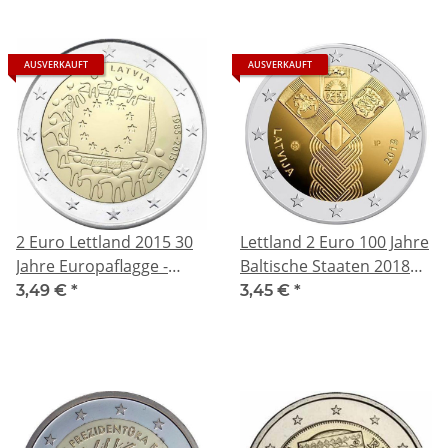
AUSVERKAUFT
AUSVERKAUFT
2 Euro Lettland 2015 30
Lettland 2 Euro 100 Jahre
Jahre Europaflagge -
Baltische Staaten 2018
Europäische Flagge unc.
bfr
3,49 €
*
3,45 €
*