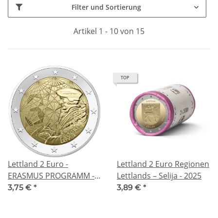
Filter und Sortierung
Artikel 1 - 10 von 15
TOP
Lettland 2 Euro -
Lettland 2 Euro Regionen
ERASMUS PROGRAMM -
Lettlands – Selija - 2025
2022 bfr.
3,75 €
*
3,89 €
*