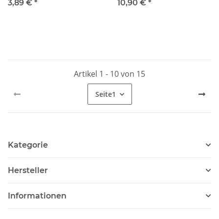
Lettlands 2017
Lettlands 2017 Coincard
3,89 €
*
10,90 €
*
Artikel 1 - 10 von 15
Seite
1
Kategorie
Hersteller
Informationen