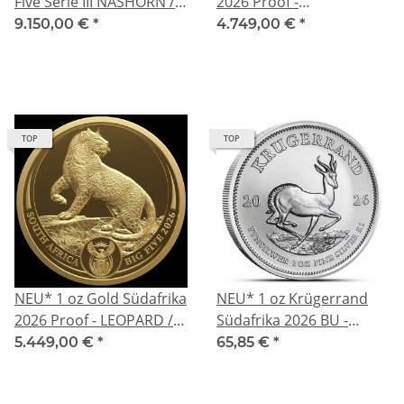
Five Serie III NASHORN /
2026 Proof -
RHINO und Krügerrand
KAMPFADLER / Martial
9.150,00 €
*
4.749,00 €
*
mit Privy Nashorn
Eagle - Odyssey of the
Südafrika 2025 Proof
Sky (2) - gold 100 Rand
TOP
TOP
NEU* 1 oz Gold Südafrika
NEU* 1 oz Krügerrand
2026 Proof - LEOPARD /
Südafrika 2026 BU -
CHEETAH - Big Five Serie
Silber - South Africa - *
5.449,00 €
*
65,85 €
*
(4.) - Gold - 50 Rand
SpotPreisAbhängig *