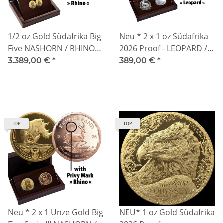
1/2 oz Gold Südafrika Big
Neu * 2 x 1 oz Südafrika
Five NASHORN / RHINO
2026 Proof - LEOPARD /
2025 Proof South Africa -
CHEETAH &
3.389,00 €
*
389,00 €
*
Doppel-Kapsel
KRUGERRAND Privy
Leopard - Silber Big Five
Serie III
TOP
TOP
Neu * 2 x 1 Unze Gold Big
NEU* 1 oz Gold Südafrika