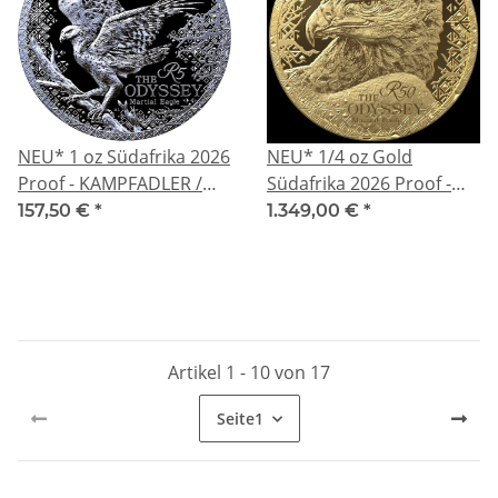
NEU* 1 oz Südafrika 2026
NEU* 1/4 oz Gold
Proof - KAMPFADLER /
Südafrika 2026 Proof -
Martial Eagle - Odyssey of
KAMPFADLER / Martial
157,50 €
*
1.349,00 €
*
the Sky (2) - silber 5 Rand
Eagle - Odyssey of the
Sky (2) - gold 50 Rand
Artikel 1 - 10 von 17
Seite
1