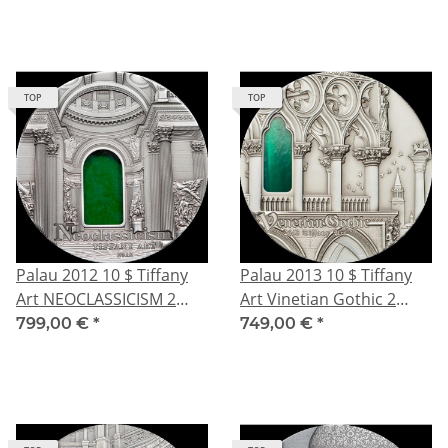
Hologram - 5NZD
TOP
TOP
Palau 2012 10 $ Tiffany
Palau 2013 10 $ Tiffany
Art NEOCLASSICISM 2
Art Vinetian Gothic 2
Unzen Silber Antique
Unzen Silber Antique
799,00 €
*
749,00 €
*
Finish
Finish