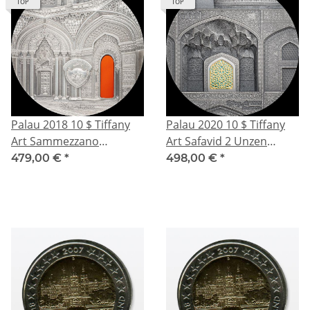
TOP
TOP
Palau 2018 10 $ Tiffany
Palau 2020 10 $ Tiffany
Art Sammezzano
Art Safavid 2 Unzen
Orientalism 2 Unzen
Silber Antique Finish
479,00 €
*
498,00 €
*
Silber Antique Finish