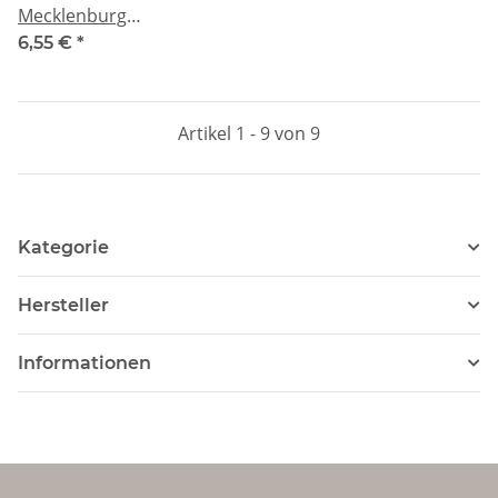
Mecklenburg
Vorpommern G
6,55 €
*
Artikel 1 - 9 von 9
Kategorie
Hersteller
Informationen