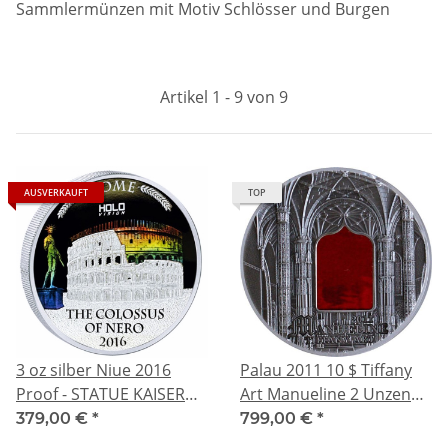
Sammlermünzen mit Motiv Schlösser und Burgen
Artikel 1 - 9 von 9
AUSVERKAUFT
TOP
3 oz silber Niue 2016
Palau 2011 10 $ Tiffany
Proof - STATUE KAISER
Art Manueline 2 Unzen
NERO und KOLOSSEUM -
Silber Antique Finish
379,00 €
*
799,00 €
*
AMPHITHEATER -