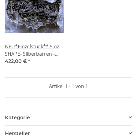
NEU*Einzelstück** 5 oz
SHAPE- Silberbarren -
250 Jahre Amerika
422,00 €
*
Edition - Die Geschichte
Amerikas - Mount
Rushmore Golden Gate
Artikel 1 - 1 von 1
Twin Towers & andere
Kategorie
Hersteller