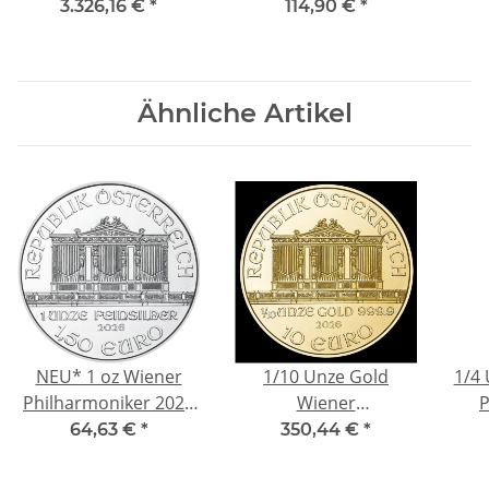
BU 50 CA$ -
PERCEVAL - CAMELOT
20
3.326,16 €
*
114,90 €
*
GoldMaple
Ritter der Tafelrunde -
Camelot serie
3.Ausgabe - silber 2
Ähnliche Artikel
NZ$
NEU* 1 oz Wiener
1/10 Unze Gold
1/4
Philharmoniker 2026
Wiener
P
Österreich - Silber BU
Philharmoniker
Ös
64,63 €
*
350,44 €
*
1,5 Euro
Österreich 2026 BU