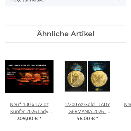
Ähnliche Artikel
Neu* 100 x 1/2 oz
1/200 oz Gold - LADY
Ne
Kupfer 2026 Lady
GERMANIA 2026 -
Germania auf dem
Coin Card - Germania
G
309,00 €
*
46,00 €
*
Thron - Erste
Mint