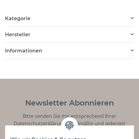
Germania Mint
Kupfer Round / 1st
Copper Round
Kategorie
Hersteller
Informationen
Newsletter Abonnieren
Bitte senden Sie mir entsprechend Ihrer
Datenschutzerklärung
regelmäßig und jederzeit
widerruflich Informationen zu Ihrem Produktsortiment
per E-Mail zu.