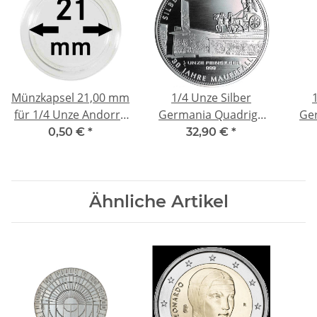
Münzkapsel 21,00 mm
1/4 Unze Silber
für 1/4 Unze Andorra
Germania Quadriga
Ge
Eagle, Arche Noah,
2019 999,99
0,50 €
*
32,90 €
*
Ähnliche Artikel