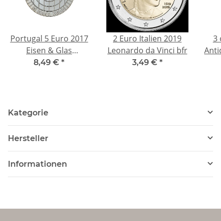
Portugal 5 Euro 2017
2 Euro Italien 2019
3 
Eisen & Glas
Leonardo da Vinci bfr
Ant
Architektur
- 
8,49 €
*
3,49 €
*
bankfrisch
N
Silb
1
Kategorie
Hersteller
Informationen