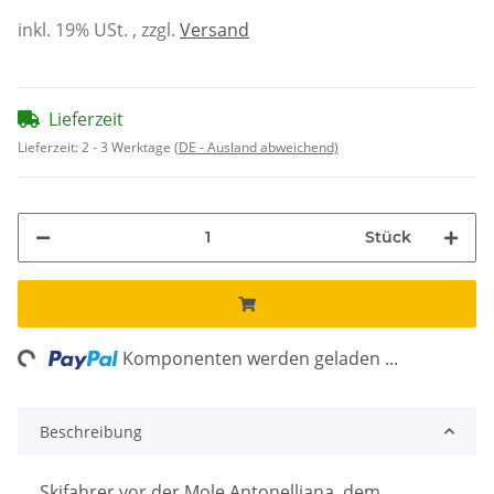
inkl. 19% USt. , zzgl.
Versand
Lieferzeit
Lieferzeit:
2 - 3 Werktage
(DE - Ausland abweichend)
Stück
ng...
Komponenten werden geladen ...
Beschreibung
Skifahrer vor der Mole Antonelliana, dem