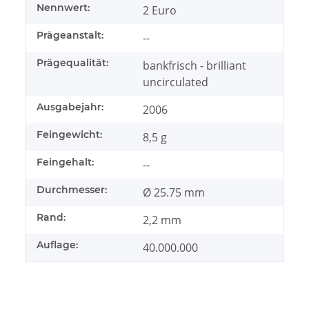
Nennwert:
2 Euro
Prägeanstalt:
--
Prägequalität:
bankfrisch - brilliant
uncirculated
Ausgabejahr:
2006
Feingewicht:
8,5 g
Feingehalt:
--
Durchmesser:
Ø 25.75 mm
Rand:
2,2 mm
Auflage:
40.000.000