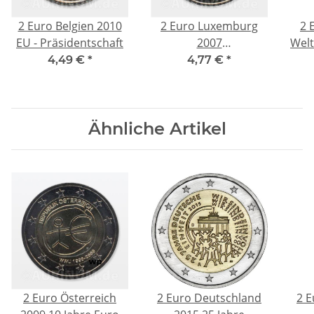
2 Euro Belgien 2010
2 Euro Luxemburg
2 
EU - Präsidentschaft
2007
Wel
Großherzoglicher
4,49 €
*
4,77 €
*
Palast
Ähnliche Artikel
2 Euro Österreich
2 Euro Deutschland
2 E