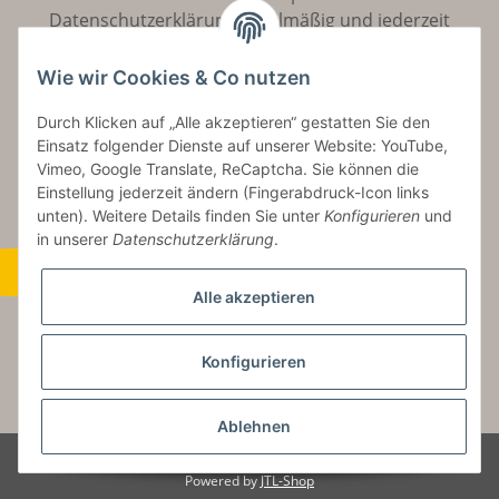
Datenschutzerklärung
regelmäßig und jederzeit
widerruflich Informationen zu Ihrem Produktsortiment
per E-Mail zu.
Wie wir Cookies & Co nutzen
Durch Klicken auf „Alle akzeptieren“ gestatten Sie den
Abonnieren
Einsatz folgender Dienste auf unserer Website: YouTube,
Vimeo, Google Translate, ReCaptcha. Sie können die
Einstellung jederzeit ändern (Fingerabdruck-Icon links
unten). Weitere Details finden Sie unter
Konfigurieren
und
in unserer
Datenschutzerklärung
.
Widerrufsbutton
Alle akzeptieren
Konfigurieren
* Alle Preise inkl. gesetzlicher USt., zzgl.
Versand
Ablehnen
© Copyright by Aurinum.de
Powered by
JTL-Shop