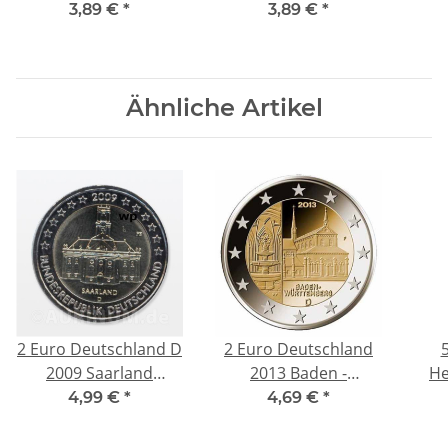
Kulturhauptstadt unc.
3,89 €
*
3,89 €
*
Ähnliche Artikel
2 Euro Deutschland D
2 Euro Deutschland
2009 Saarland
2013 Baden -
He
Ludwigskirche
Württemberg,
9
4,99 €
*
4,69 €
*
Maulbronn A, unc.