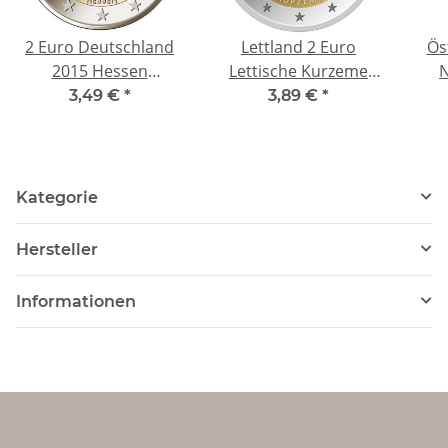
2 Euro Deutschland
Lettland 2 Euro
Ös
2015 Hessen
Lettische Kurzeme
N
Paulskirche Mz. F
Regionen Lettlands
gl
3,49 €
*
3,89 €
*
(Stuttgart)
2017
HGH
Kategorie
Hersteller
Informationen