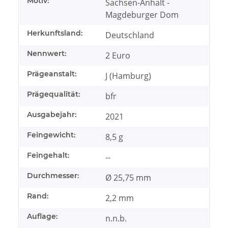
Motiv:
Sachsen-Anhalt -
Magdeburger Dom
Herkunftsland:
Deutschland
Nennwert:
2 Euro
Prägeanstalt:
J (Hamburg)
Prägequalität:
bfr
Ausgabejahr:
2021
Feingewicht:
8,5 g
Feingehalt:
--
Durchmesser:
Ø 25,75 mm
Rand:
2,2 mm
Auflage:
n.n.b.