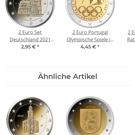
2 Euro Set
2 Euro Portugal
2 E
Deutschland 2021
Olympische Spiele in
Rat
Sachsen-Anhalt
Tokyo 2021 bfr
2,95 €
*
4,45 €
*
Magdeburger Dom
Mz. D (München)
Ähnliche Artikel