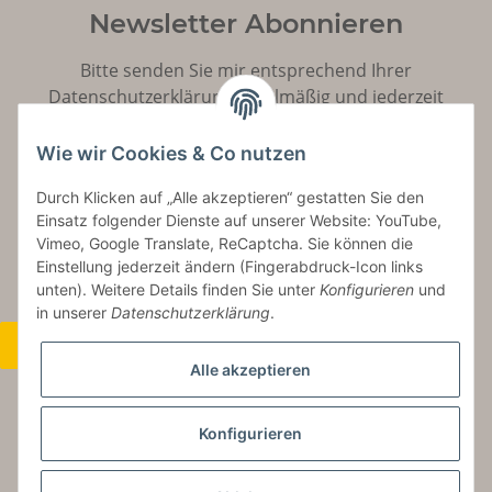
Newsletter Abonnieren
Bitte senden Sie mir entsprechend Ihrer
Datenschutzerklärung
regelmäßig und jederzeit
widerruflich Informationen zu Ihrem Produktsortiment
per E-Mail zu.
Wie wir Cookies & Co nutzen
Durch Klicken auf „Alle akzeptieren“ gestatten Sie den
Abonnieren
Einsatz folgender Dienste auf unserer Website: YouTube,
Vimeo, Google Translate, ReCaptcha. Sie können die
Einstellung jederzeit ändern (Fingerabdruck-Icon links
unten). Weitere Details finden Sie unter
Konfigurieren
und
in unserer
Datenschutzerklärung
.
Widerrufsbutton
Alle akzeptieren
Konfigurieren
* Alle Preise inkl. gesetzlicher USt., zzgl.
Versand