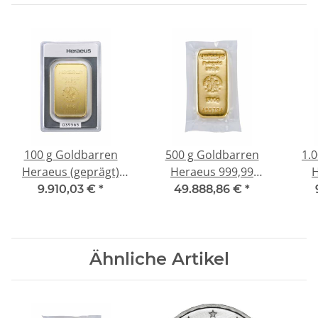
100 g Goldbarren
500 g Goldbarren
1.
Heraeus (geprägt)
Heraeus 999,99
H
999,99
Gussbarren
9.910,03 €
*
49.888,86 €
*
Ähnliche Artikel