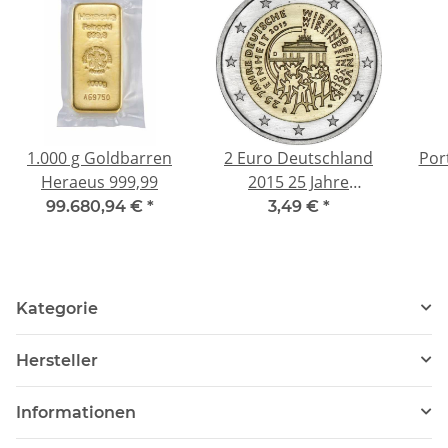
1.000 g Goldbarren
2 Euro Deutschland
Por
Heraeus 999,99
2015 25 Jahre
Deutsche Einheit Mz.
99.680,94 €
*
3,49 €
*
D (München)
Kategorie
Hersteller
Informationen