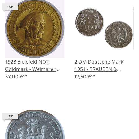
TOP
1923 Bielefeld NOT
2 DM Deutsche Mark
Goldmark - Weimarer
1951 - TRAUBEN &
Republik Notmünze -
ÄHREN - Historische
37,00 €
*
17,50 €
*
Bielefelder Notmark 1923
Münze der
- Vergoldet - KEIN GOLD !!
Bundesrepublik
Deutschland
TOP