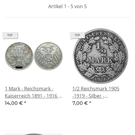
Artikel 1 - 5 von 5
TOP
TOP
1 Mark - Reichsmark -
1/2 Reichsmark 1905
Kaiserreich 1891 - 1916 -
-1919 - Silber -
5 g Silber - Grosser
Kaiserreich - 2,75 gr
14,00 €
*
7,00 €
*
Reichsadler
900/1000 Silber