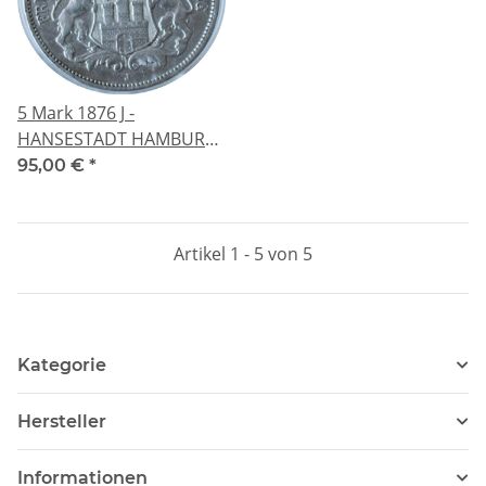
5 Mark 1876 J -
HANSESTADT HAMBURG
- Kaiserreich - SS Sehr
95,00 €
*
Schön
Artikel 1 - 5 von 5
Kategorie
Hersteller
Informationen