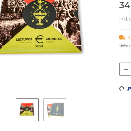
34
inkl. 
K
Lieferz
Loading...