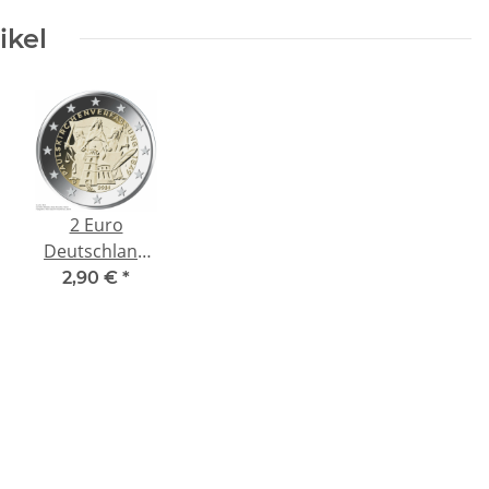
ikel
2 Euro
Deutschland
2024 " J " - 175.
2,90 €
*
Jubiläum
Paulskirchenverfassung
- Prägestätte J
(Hamburg)