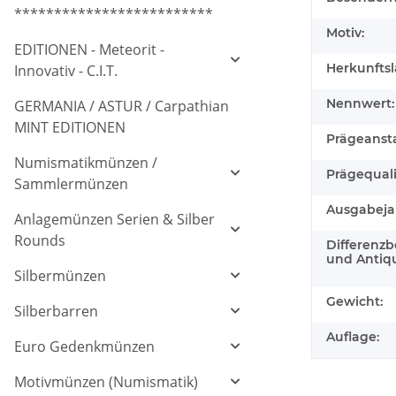
*************************
Motiv:
EDITIONEN - Meteorit -
Herkunftsl
Innovativ - C.I.T.
Nennwert:
GERMANIA / ASTUR / Carpathian
MINT EDITIONEN
Prägeansta
Numismatikmünzen /
Prägequali
Sammlermünzen
Ausgabeja
Anlagemünzen Serien & Silber
Rounds
Differenz
und Antiq
Silbermünzen
Gewicht:
Silberbarren
Auflage:
Euro Gedenkmünzen
Motivmünzen (Numismatik)