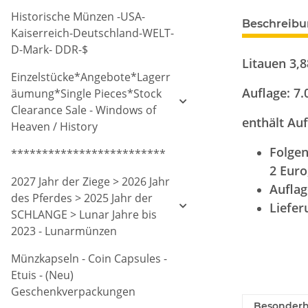
Historische Münzen -USA-
Beschreib
Kaiserreich-Deutschland-WELT-
D-Mark- DDR-$
Litauen 3,8
Einzelstücke*Angebote*Lagerr
Auflage: 7.
äumung*Single Pieces*Stock
Clearance Sale - Windows of
enthält Au
Heaven / History
Folgen
*************************
2 Euro
2027 Jahr der Ziege > 2026 Jahr
Auflag
des Pferdes > 2025 Jahr der
Liefer
SCHLANGE > Lunar Jahre bis
2023 - Lunarmünzen
Münzkapseln - Coin Capsules -
Etuis - (Neu)
Geschenkverpackungen
Besonderh