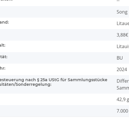
--
Song 
and:
Litau
3,88€
lt:
Litau
tät:
BU
hr:
2024
besteuerung nach § 25a UStG für Sammlungsstücke
Diffe
uitäten/Sonderregelung:
Samml
42,9 
7.000