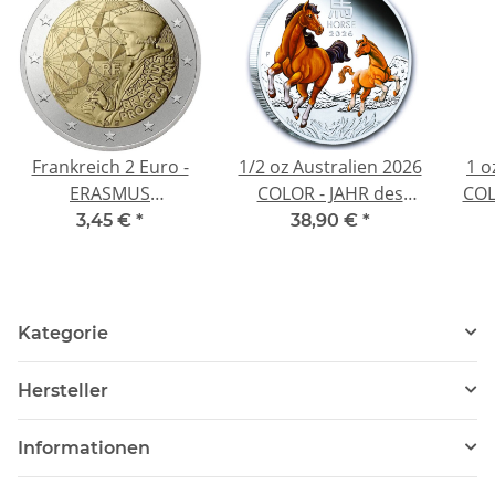
Frankreich 2 Euro -
1/2 oz Australien 2026
1 o
ERASMUS
COLOR - JAHR des
COL
PROGRAMM - 2022
PFERDES / Year of the
PFER
3,45 €
*
38,90 €
*
bfr.
HORSE - LUNAR 3
H
Serie - 0,5 AU$ -
Silberpferd Silver
Si
Horse
Kategorie
Hersteller
Informationen