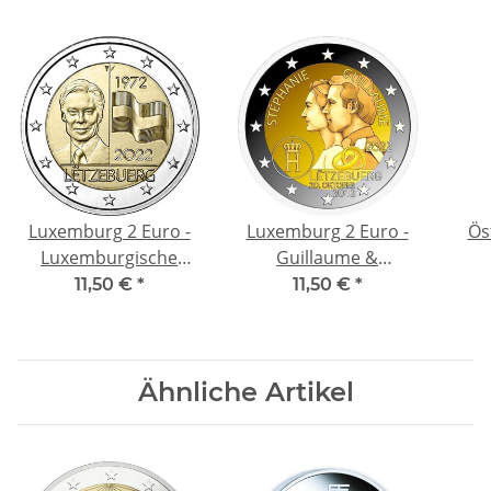
Luxemburg 2 Euro -
Luxemburg 2 Euro -
Ös
Luxemburgische
Guillaume &
Flagge - 50. Jahrestag -
Stéphanie - 10.
PR
11,50 €
*
11,50 €
*
2022 bfr.
Hochzeitstag - 2022
bfr.
Ähnliche Artikel