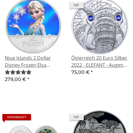
TOP
Niue Islands 2 Dollar
Österreich 20 Euro Silber
Disney Frozen Elsa
2022 - ELEFANT - Augen
coloriert, 2016, 1 Unze
der Kontinente - 2022
75,00 €
*
Silber coloriert 1 oz,
Proof - 2 Swarovski-
279,00 €
*
Kristalle
AUSVERKAUFT
TOP