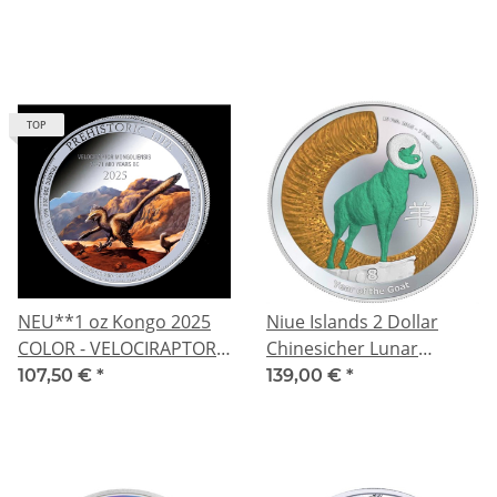
100 Frs
Prehistoric Life (17) -
Silber 20 Frs
TOP
NEU**1 oz Kongo 2025
Niue Islands 2 Dollar
COLOR - VELOCIRAPTOR -
Chinesicher Lunar
Killersaurier Serie
Kalender Jahr des Ziege
107,50 €
*
139,00 €
*
Prehistoric Life (17) -
coloriert, 2015, 1 Unze
Silber 20 Frs
Silber coloriert 1 oz,