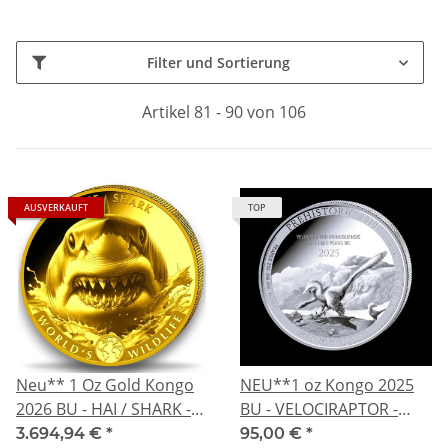
Filter und Sortierung
Artikel 81 - 90 von 106
AUSVERKAUFT
TOP
Neu** 1 Oz Gold Kongo
NEU**1 oz Kongo 2025
2026 BU - HAI / SHARK -
BU - VELOCIRAPTOR -
Worlds Wildlife (8) - Gold
Killersaurier Serie
3.694,94 €
*
95,00 €
*