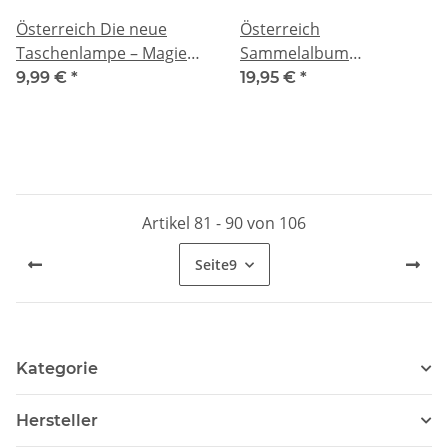
Österreich Die neue
Österreich
Taschenlampe – Magie
Sammelalbum
mit UV-Licht erleben
Fantastische Fabelwesen
9,99 €
*
19,95 €
*
Fantastische Fabelwesen
- Neue Serie Münze
- Leuchtende
Österreich
Meereswesen
Artikel 81 - 90 von 106
Seite
9
Kategorie
Hersteller