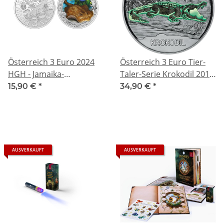
Österreich 3 Euro 2024
Österreich 3 Euro Tier-
HGH - Jamaika-
Taler-Serie Krokodil 2017
Stechrochen -
hgh Tier Taler
15,90 €
*
34,90 €
*
Leuchtende
Meereswelten - GLOW-in-
the-DARK -
Nachtleuchtend
AUSVERKAUFT
AUSVERKAUFT