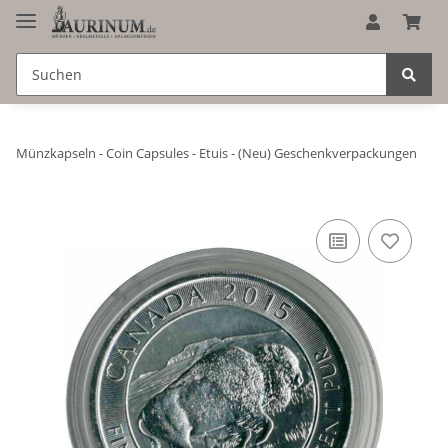
Münzkapseln - Coin Capsules - Etuis - (Neu) Geschenkverpackungen