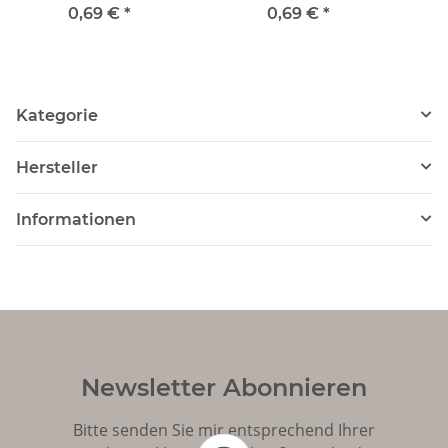
Polarfuchs
0,69 €
*
0,69 €
*
Kategorie
Hersteller
Informationen
Newsletter Abonnieren
Bitte senden Sie mir entsprechend Ihrer