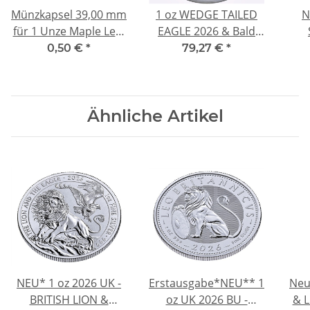
Münzkapsel 39,00 mm
1 oz WEDGE TAILED
N
für 1 Unze Maple Leaf
EAGLE 2026 & Bald
Silber, 5 Mark
Eagle -
DRA
0,50 €
*
79,27 €
*
Kaiserreich, 500 ÖS,
Keilschwanzadler &
B
Somalia Elefant
Weisskopf-Seeadler -
Ho
Australien Perth Mint
Ähnliche Artikel
- silber 1 AU$ - Serie
Scot
WT Eagle
Vo
B
NEU* 1 oz 2026 UK -
Erstausgabe*NEU** 1
Neu
BRITISH LION &
oz UK 2026 BU -
& L