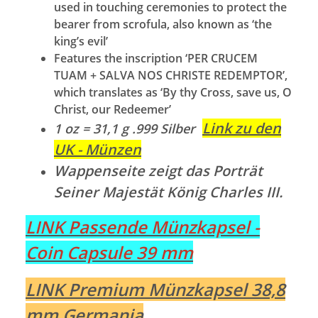
used in touching ceremonies to protect the
bearer from scrofula, also known as ‘the
king’s evil’
Features the inscription ‘PER CRUCEM
TUAM + SALVA NOS CHRISTE REDEMPTOR’,
which translates as ‘By thy Cross, save us, O
Christ, our Redeemer’
Link zu den
1 oz = 31,1 g .999 Silber
UK - Münzen
Wappenseite zeigt das Porträt
Seiner Majestät König Charles III.
LINK Passende Münzkapsel -
Coin Capsule 39 mm
LINK Premium Münzkapsel 38,8
mm Germania