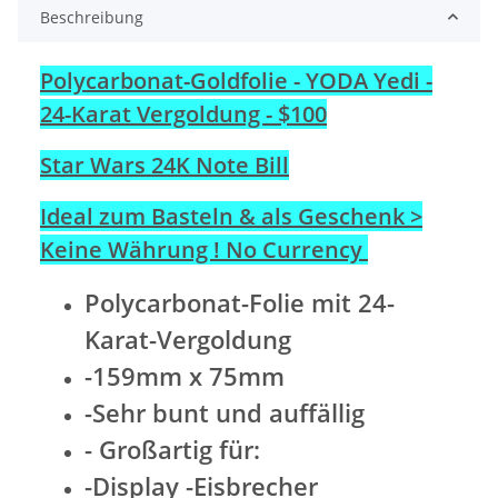
Beschreibung
Polycarbonat-Goldfolie - YODA Yedi -
24-Karat Vergoldung - $100
Star Wars 24K Note Bill
Ideal zum Basteln & als Geschenk >
Keine Währung ! No Currency
Polycarbonat-Folie mit 24-
Karat-Vergoldung
-159mm x 75mm
-Sehr bunt und auffällig
- Großartig für:
-Display -Eisbrecher