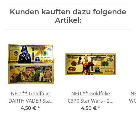
Kunden kauften dazu folgende
Artikel:
NEU ** Goldfolie
NEU ** Goldfolie
NE
DARTH VADER Star
C3P0 Star Wars - 24-
WO
Wars - 24-Karat
Karat Vergoldung -
24-K
4,50 €
*
4,50 €
*
Vergoldung -
Polycarbonat - $100 -
Pol
Polycarbonat - $100 -
24K Note Bill
DC 
24K Note Bill