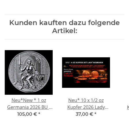
Kunden kauften dazu folgende
Artikel:
Neu*New * 1 oz
Neu* 10 x 1/2 oz
Germania 2026 BU -
Kupfer 2026 Lady
LADY GERMANIA auf
Germania auf dem
105,00 €
*
37,00 €
*
dem THRON - Die
Thron - Erste
Königin Germaniens -
Germania Mint