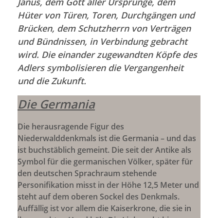
Janus, dem Gott aller Ursprünge, dem
Hüter von Türen, Toren, Durchgängen und
Brücken, dem Schutzherrn von Verträgen
und Bündnissen, in Verbindung gebracht
wird. Die einander zugewandten Köpfe des
Adlers symbolisieren die Vergangenheit
und die Zukunft.
Die Germania
Die herausragende Figur des
Niederwalddenkmals ist die Germania – und das
ist buchstäblich gemeint. Die seit der Antike als
Symbol für die germanischen Völker, später für
den deutschen Sprachraum stehende
Personifikation misst in der Höhe 12,5 Meter und
steht auf dem oberen Sockel des Denkmals.
Auffällig ist vor allem die Kaiserkrone, die sie in