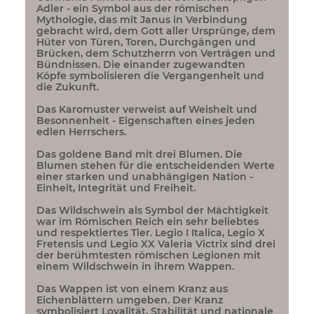
Adler - ein Symbol aus der römischen
Mythologie, das mit Janus in Verbindung
gebracht wird, dem Gott aller Ursprünge, dem
Hüter von Türen, Toren, Durchgängen und
Brücken, dem Schutzherrn von Verträgen und
Bündnissen. Die einander zugewandten
Köpfe symbolisieren die Vergangenheit und
die Zukunft.
Das Karomuster verweist auf Weisheit und
Besonnenheit - Eigenschaften eines jeden
edlen Herrschers.
Das goldene Band mit drei Blumen. Die
Blumen stehen für die entscheidenden Werte
einer starken und unabhängigen Nation -
Einheit, Integrität und Freiheit.
Das Wildschwein als Symbol der Mächtigkeit
war im Römischen Reich ein sehr beliebtes
und respektiertes Tier. Legio I Italica, Legio X
Fretensis und Legio XX Valeria Victrix sind drei
der berühmtesten römischen Legionen mit
einem Wildschwein in ihrem Wappen.
Das Wappen ist von einem Kranz aus
Eichenblättern umgeben. Der Kranz
symbolisiert Loyalität, Stabilität und nationale