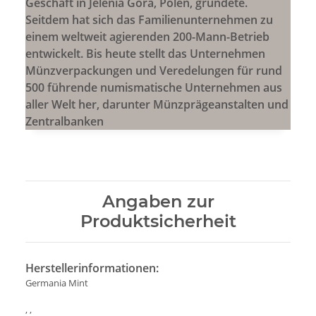
Geschäft in Jelenia Góra, Polen, gründete.
Seitdem hat sich das Familienunternehmen zu
einem weltweit agierenden 200-Mann-Betrieb
entwickelt. Bis heute stellt das Unternehmen
Münzverpackungen und Veredelungen für rund
500 führende numismatische Unternehmen aus
aller Welt her, darunter Münzprägeanstalten und
Zentralbanken
Angaben zur
Produktsicherheit
Herstellerinformationen:
Germania Mint
, ,