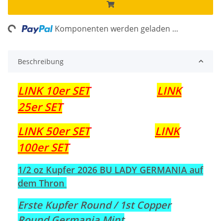
Loading...
Komponenten werden geladen ...
Beschreibung
LINK 10er SET
LINK
25er SET
LINK 50er SET
LINK
100er SET
1/2 oz Kupfer 2026 BU LADY GERMANIA auf
dem Thron
Erste Kupfer Round / 1st Copper
Round Germania Mint