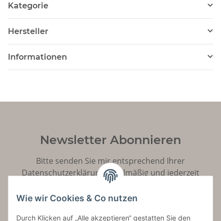
Ausgabe der
Har
Kategorie
Drachenserie
Un
Ro
Hersteller
Informationen
Newsletter Abonnieren
Bitte senden Sie mir entsprechend Ihrer
Datenschutzerklärung
regelmäßig und jederzeit
widerruflich Informationen zu Ihrem Produktsortiment
per E-Mail zu.
Wie wir Cookies & Co nutzen
Durch Klicken auf „Alle akzeptieren“ gestatten Sie den
Abonnieren