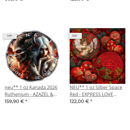
CAD
Silber Farbe Color
TOP
TOP
neu** 1 oz Kanada 2026
NEU** 1 oz Silber Space
Ruthenium - AZAZEL &
Red - EXPRESS LOVE
Der TODESENGEL /
Valentinstag - Der Engel
159,90 €
*
122,00 €
*
ANGEL of DEATH - Der
der Liebe - Color -diverse
WÜSTENDÄMON Ewiger
Ausgabeländer
Kampf GUT vs BÖSE (3) -
Silber Black Ruthenium