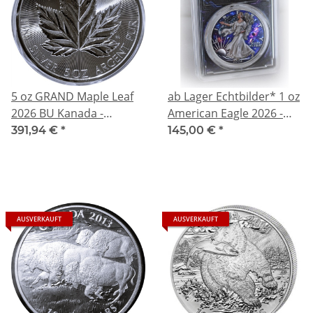
5 oz GRAND Maple Leaf
ab Lager Echtbilder* 1 oz
2026 BU Kanada -
American Eagle 2026 -
Weltneuheit/Worlds 1st -
Die KOSMISCHE
391,94 €
*
145,00 €
*
Silber Finish BU 5$ -
FREIHEITSGÖTTIN / The
Erster 5 oz Maple !
Space Liberty -
Wiedergeboren in der
Kosmischen Zukunft -
Cosmic Edition - Infinity
AUSVERKAUFT
AUSVERKAUFT
Edition - silber Color
Doppelmotiv