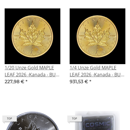
1/20 Unze Gold MAPLE
1/4 Unze Gold MAPLE
LEAF 2026 -Kanada - BU 1
LEAF 2026 -Kanada - BU
CA$ - GoldMaple
10 CA$ - GoldMaple
227,98 €
*
931,53 €
*
TOP
TOP