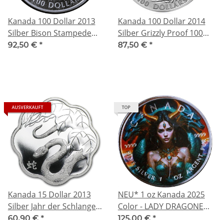
Kanada 100 Dollar 2013
Kanada 100 Dollar 2014
Silber Bison Stampede
Silber Grizzly Proof 100
Canada Proof 100 CAD
CAD
92,50 €
*
87,50 €
*
AUSVERKAUFT
TOP
Kanada 15 Dollar 2013
NEU* 1 oz Kanada 2025
Silber Jahr der Schlange
Color - LADY DRAGONESS
Lotus Blossom Proof 15
- Die Lady & Ihr Drache -
60,90 €
*
125,00 €
*