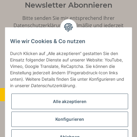
Newsletter Abonnieren
Bitte senden Sie mir entsprechend Ihrer
Datenschutzerklärung
regelmäßig und jederzeit
widerruflich Informationen zu Ihrem Produktsortiment
per E-Mail zu.
Wie wir Cookies & Co nutzen
Durch Klicken auf „Alle akzeptieren“ gestatten Sie den
Abonnieren
Einsatz folgender Dienste auf unserer Website: YouTube,
Vimeo, Google Translate, ReCaptcha. Sie können die
Einstellung jederzeit ändern (Fingerabdruck-Icon links
unten). Weitere Details finden Sie unter
Konfigurieren
und
in unserer
Datenschutzerklärung
.
Widerrufsbutton
Alle akzeptieren
Konfigurieren
* Alle Preise inkl. gesetzlicher USt., zzgl.
Versand
Ablehnen