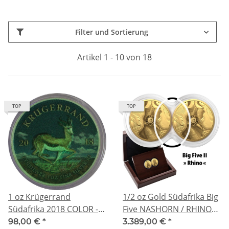
Filter und Sortierung
Artikel 1 - 10 von 18
TOP
TOP
1 oz Krügerrand
1/2 oz Gold Südafrika Big
Südafrika 2018 COLOR -
Five NASHORN / RHINO
SPRINGBOCK - Glow-in-
2025 Proof South Africa -
98,00 €
*
3.389,00 €
*