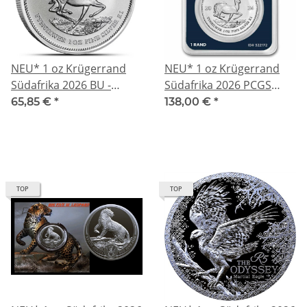
NEU* 1 oz Krügerrand
NEU* 1 oz Krügerrand
Südafrika 2026 BU -
Südafrika 2026 PCGS
Silber - South Africa - *
First Strike - Silber -
65,85 €
*
138,00 €
*
SpotPreisAbhängig *
South Africa
TOP
TOP