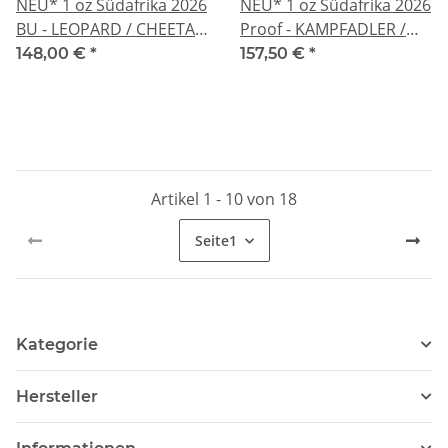
NEU* 1 oz Südafrika 2026
NEU* 1 oz Südafrika 2026
BU - LEOPARD / CHEETAH
Proof - KAMPFADLER /
- Big Five Serie (4.) - Silber
Martial Eagle - Odyssey of
148,00 €
*
157,50 €
*
Coin Card - 5 Rand
the Sky (2) - silber 5 Rand
Artikel 1 - 10 von 18
Seite
1
Kategorie
Hersteller