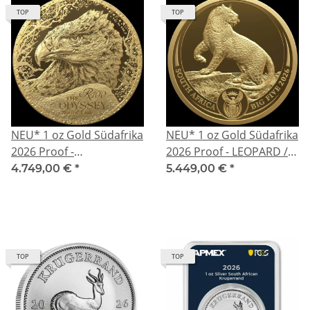
TOP
TOP
NEU* 1 oz Gold Südafrika
NEU* 1 oz Gold Südafrika
2026 Proof -
2026 Proof - LEOPARD /
KAMPFADLER / Martial
CHEETAH - Big Five Serie
4.749,00 €
*
5.449,00 €
*
Eagle - Odyssey of the
(4.) - Gold - 50 Rand
Sky (2) - gold 100 Rand
TOP
TOP