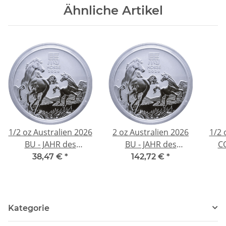
Ähnliche Artikel
American Dollar
Inn
1/2 oz Australien 2026
2 oz Australien 2026
1/2 
BU - JAHR des
BU - JAHR des
CO
PFERDES / Year of the
PFERDES / Year of the
PFER
38,47 €
*
142,72 €
*
HORSE - LUNAR 3
HORSE - LUNAR 3
H
Serie - 0,5 AU$ -
Serie - 2 AU$ -
S
Silberpferd Silver
Silberpferd Silver
Si
Horse
Horse
Kategorie