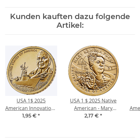
Kunden kauften dazu folgende
Artikel:
USA 1$ 2025
USA 1 $ 2025 Native
American Innovation -
American - Mary
Amer
ARKANSAS Fregatte -
Kawena Pukui -
Stev
1,95 €
*
2,17 €
*
1 US$ BU - Serie
Sacagawea -
M
American Innovation
Ureinwohner
Won
U.S. Mint
Amerikas- Native
-