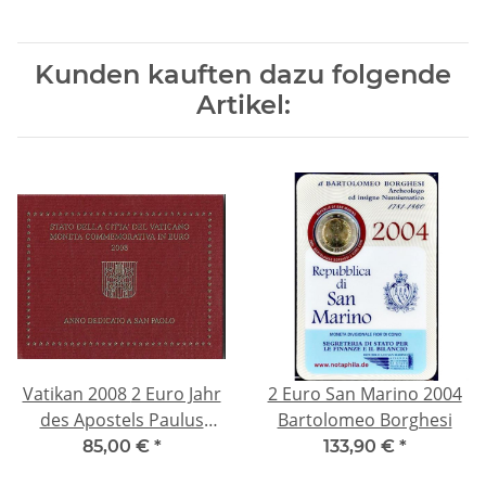
Kunden kauften dazu folgende
Artikel:
Vatikan 2008 2 Euro Jahr
2 Euro San Marino 2004
des Apostels Paulus
Bartolomeo Borghesi
Blister
85,00 €
*
133,90 €
*