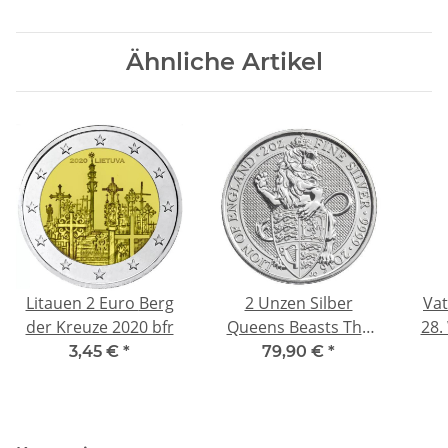
Ähnliche Artikel
Litauen 2 Euro Berg
2 Unzen Silber
Vat
der Kreuze 2020 bfr
Queens Beasts The
28.
Lion 2016
3,45 €
*
79,90 €
*
Großbritannien BU