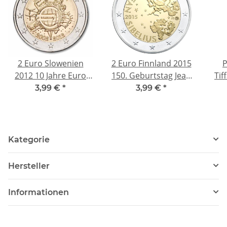
2 Euro Slowenien
2 Euro Finnland 2015
P
2012 10 Jahre Euro
150. Geburtstag Jean
Tif
Bargeld
Sibelius unc.
Unz
3,99 €
*
3,99 €
*
Kategorie
Hersteller
Informationen