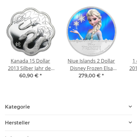
Kanada 15 Dollar
Niue Islands 2 Dollar
1
2013 Silber Jahr der
Disney Frozen Elsa
201
Schlange Lotus
coloriert, 2016, 1
W
60,90 €
*
279,00 €
*
Blossom Proof 15
Unze Silber coloriert 1
CAD
oz,
Mag
Relie
Inv
Kategorie
Hersteller