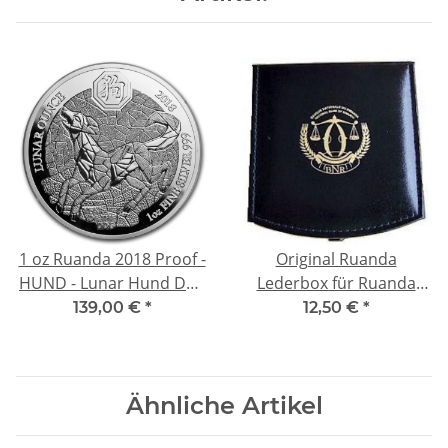
1 oz Ruanda 2018 Proof -
Original Ruanda
HUND - Lunar Hund Dog
Lederbox für Ruanda
Jahr des Hundes silber -
Nautical Ounce / African
139,00 €
*
12,50 €
*
Serie Lunar Ounce
Ounce Wildlife Proof
Ähnliche Artikel