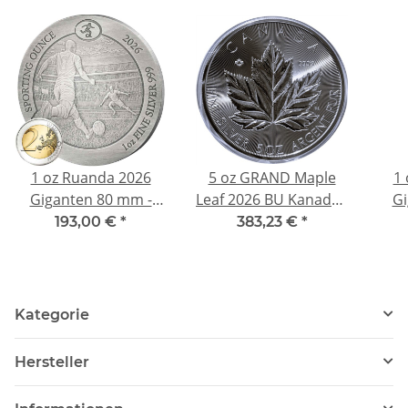
1 oz Ruanda 2026
5 oz GRAND Maple
1 
Giganten 80 mm -
Leaf 2026 BU Kanada -
Gi
Antique - FUSSBALL -
Weltneuheit/Worlds
Colo
193,00 €
*
383,23 €
*
Sporting Ounce -
1st - Silber Finish BU
S
Silber 50 RWF
5$ - Erster 5 oz Maple
!
Kategorie
Hersteller