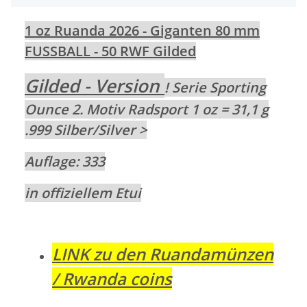
1 oz Ruanda 2026 - Giganten 80 mm
FUSSBALL - 50 RWF Gilded
Gilded - Version
! Serie Sporting
Ounce 2. Motiv Radsport
1 oz = 31,1 g
.999 Silber/Silver >
Auflage: 333
in offiziellem Etui
LINK zu den Ruandamünzen
/ Rwanda coins