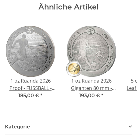
Ähnliche Artikel
- High Relief Color -
Highlight 2026
1 oz Ruanda 2026
1 oz Ruanda 2026
5 
Proof - FUSSBALL -
Giganten 80 mm -
Leaf
Sporting Ounce -
Antique - FUSSBALL -
Wel
185,00 €
*
193,00 €
*
Silber 50 RWF
Sporting Ounce -
1st
Silber 50 RWF
5$ -
Kategorie