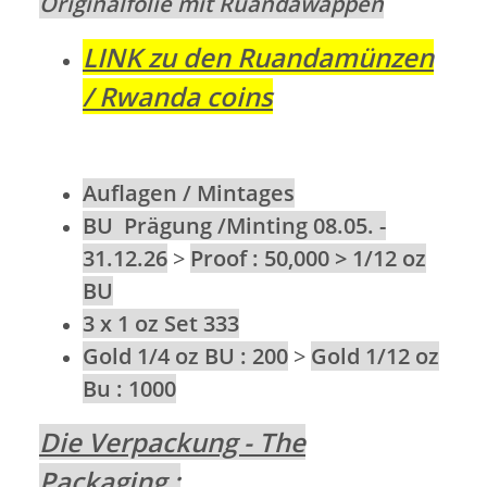
Originalfolie mit Ruandawappen
LINK zu den Ruandamünzen
/ Rwanda coins
Auflagen / Mintages
BU Prägung /Minting 08.05. -
31.12.26
>
Proof : 50,000 > 1/12 oz
BU
3 x 1 oz Set 333
Gold 1/4 oz BU : 200
>
Gold 1/12 oz
Bu : 1000
Die Verpackung - The
Packaging :