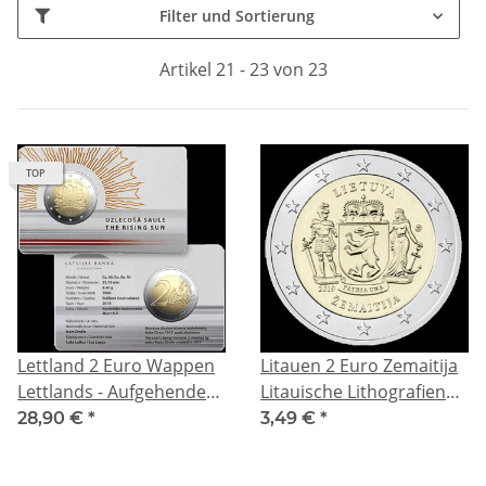
Filter und Sortierung
Artikel 21 - 23 von 23
TOP
Lettland 2 Euro Wappen
Litauen 2 Euro Zemaitija
Lettlands - Aufgehende
Litauische Lithografien
Sonne 2019 in Coincard
2019 bfr
28,90 €
*
3,49 €
*