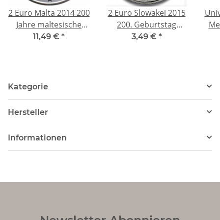
2 Euro Malta 2014 200
2 Euro Slowakei 2015
Uni
Jahre maltesische
200. Geburtstag
Me
Polizei unc.
Ludovit Stur unc.
Ro
11,49 €
*
3,49 €
*
Kategorie
Hersteller
Informationen