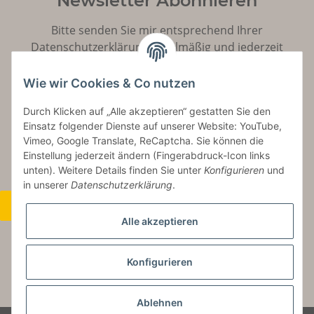
Newsletter Abonnieren
Bitte senden Sie mir entsprechend Ihrer
Datenschutzerklärung
regelmäßig und jederzeit
widerruflich Informationen zu Ihrem Produktsortiment
per E-Mail zu.
Wie wir Cookies & Co nutzen
Durch Klicken auf „Alle akzeptieren“ gestatten Sie den
Abonnieren
Einsatz folgender Dienste auf unserer Website: YouTube,
Vimeo, Google Translate, ReCaptcha. Sie können die
Einstellung jederzeit ändern (Fingerabdruck-Icon links
unten). Weitere Details finden Sie unter
Konfigurieren
und
in unserer
Datenschutzerklärung
.
Widerrufsbutton
Alle akzeptieren
Konfigurieren
* Alle Preise inkl. gesetzlicher USt., zzgl.
Versand
Ablehnen