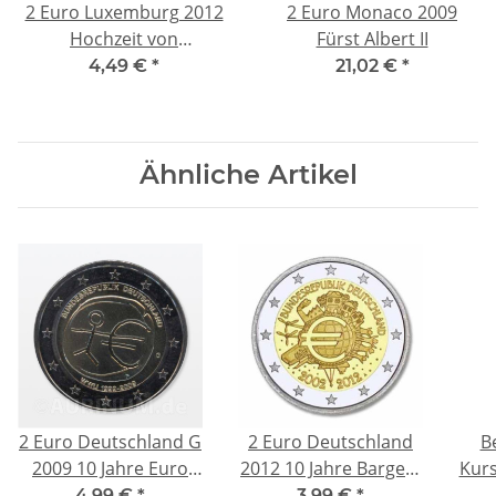
2 Euro Luxemburg 2012
2 Euro Monaco 2009
Hochzeit von
Fürst Albert II
Erbgroßherzog
4,49 €
*
21,02 €
*
Guillaume und Stephanie
Ähnliche Artikel
2 Euro Deutschland G
2 Euro Deutschland
B
2009 10 Jahre Euro
2012 10 Jahre Bargeld
Kur
2009 EWU EMU
D
4,99 €
*
3,99 €
*