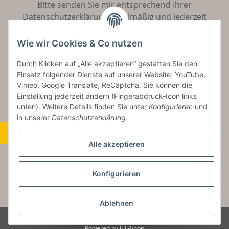
Bitte senden Sie mir entsprechend Ihrer
Datenschutzerklärung
regelmäßig und jederzeit
widerruflich Informationen zu Ihrem Produktsortiment
per E-Mail zu.
Wie wir Cookies & Co nutzen
Durch Klicken auf „Alle akzeptieren“ gestatten Sie den
Abonnieren
Einsatz folgender Dienste auf unserer Website: YouTube,
Vimeo, Google Translate, ReCaptcha. Sie können die
Einstellung jederzeit ändern (Fingerabdruck-Icon links
unten). Weitere Details finden Sie unter
Konfigurieren
und
in unserer
Datenschutzerklärung
.
Widerrufsbutton
Alle akzeptieren
Konfigurieren
* Alle Preise inkl. gesetzlicher USt., zzgl.
Versand
Ablehnen
© Copyright by Aurinum.de
Powered by
JTL-Shop