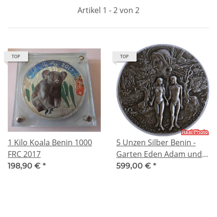
Artikel 1 - 2 von 2
TOP
TOP
1 Kilo Koala Benin 1000
5 Unzen Silber Benin -
FRC 2017
Garten Eden Adam und
Eva - GARDEN OF EDEN -
198,90 €
*
599,00 €
*
2019 Antique Finish