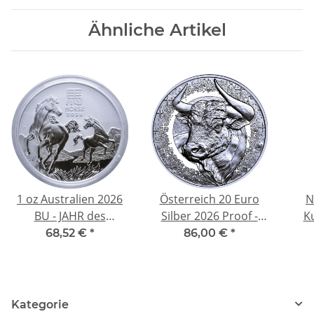
Ähnliche Artikel
1 oz Australien 2026
Österreich 20 Euro
N
BU - JAHR des
Silber 2026 Proof -
K
PFERDES / Year of the
STIER mit Bernstein-
Ge
68,52 €
*
86,00 €
*
HORSE - LUNAR 3
Edelstein - Neue Serie
Serie - 1 AU$ -
Sternenbilder
Silberpferd Silver
Kup
Horse
Kategorie